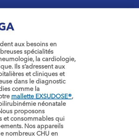
EGA
dent aux besoins en
reuses spécialités
neumologie, la cardiologie,
ique. Ils s’adressent aux
talières et cliniques et
euse dans le diagnostic
adies comme la
otre
mallette EXSUDOSE®
,
bilirubinémie néonatale
 Nous proposons
es et consommables qui
ements. Nos appareils
 de nombreux CHU en