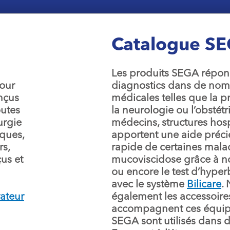
Catalogue S
Les produits SEGA répon
pour
diagnostics dans de nomb
nçus
médicales telles que la p
outes
la neurologie ou l’obstétr
rurgie
médecins, structures hospi
ques,
apportent une aide préci
rs,
rapide de certaines mal
us et
mucoviscidose grâce à n
ou encore le test d’hyper
avec le système
Bilicare
.
rateur
également les accessoir
accompagnent ces équip
SEGA sont utilisés dans