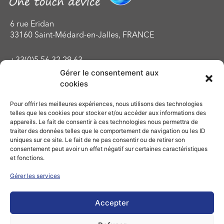
6 rue Eridan
33160 Saint-Médard-en-Jalles, FRANCE
+33(0)5 56 32 29 63
+33(0)5 56 32 29 43
Gérer le consentement aux
cookies
Du lundi au vendredi
Pour offrir les meilleures expériences, nous utilisons des technologies
de 9h00 à 18h00
telles que les cookies pour stocker et/ou accéder aux informations des
appareils. Le fait de consentir à ces technologies nous permettra de
traiter des données telles que le comportement de navigation ou les ID
info@temsega.fr
uniques sur ce site. Le fait de ne pas consentir ou de retirer son
consentement peut avoir un effet négatif sur certaines caractéristiques
Mentions légales
et fonctions.
Politique de confidentialité
Gérer les services
Conditions générales d’utilisation
Les news
Design du site :
Sharpen Picture
Accepter
Intégration :
Comm’ Julie
2026 – TemSega all rights reserved